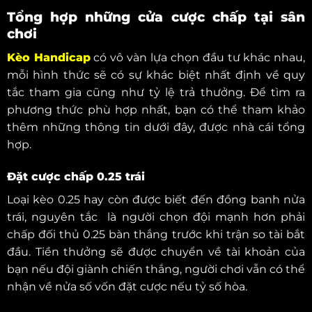
Tổng hợp những cửa cược chấp tại sân
chơi
Kèo Handicap
có vô vàn lựa chọn đầu tư khác nhau,
mỗi hình thức sẽ có sự khác biệt nhất định về quy
tắc tham gia cũng như tỷ lệ trả thưởng. Để tìm ra
phương thức phù hợp nhất, bạn có thể tham khảo
thêm những thông tin dưới đây, được nhà cái tổng
hợp.
Đặt cược chấp 0.25 trái
Loại kèo 0.25 hay còn được biết đến đồng banh nửa
trái, nguyên tắc là người chọn đội mạnh hơn phải
chấp đối thủ 0.25 bàn thắng trước khi trận so tài bắt
đầu. Tiền thưởng sẽ được chuyển về tài khoản của
bạn nếu đội giành chiến thắng, người chơi vẫn có thể
nhận về nửa số vốn đặt cược nếu tỷ số hòa.