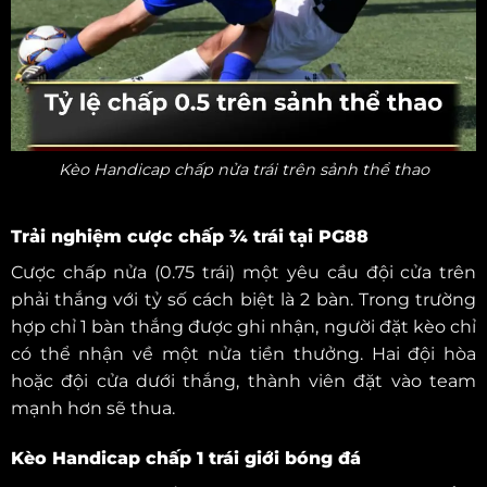
Kèo Handicap chấp nửa trái trên sảnh thể thao
Trải nghiệm cược chấp ¾ trái tại PG88
Cược chấp nửa (0.75 trái) một yêu cầu đội cửa trên
phải thắng với tỷ số cách biệt là 2 bàn. Trong trường
hợp chỉ 1 bàn thắng được ghi nhận, người đặt kèo chỉ
có thể nhận về một nửa tiền thưởng. Hai đội hòa
hoặc đội cửa dưới thắng, thành viên đặt vào team
mạnh hơn sẽ thua.
Kèo Handicap chấp 1 trái giới bóng đá