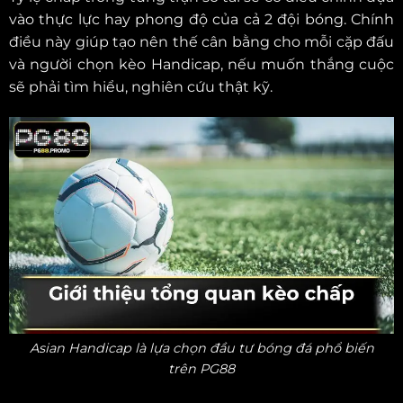
vào thực lực hay phong độ của cả 2 đội bóng. Chính
điều này giúp tạo nên thế cân bằng cho mỗi cặp đấu
và người chọn
kèo Handicap,
nếu muốn thắng cuộc
sẽ phải tìm hiểu, nghiên cứu thật kỹ.
Asian Handicap là lựa chọn đầu tư bóng đá phổ biến
trên PG88