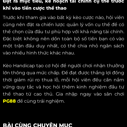
Đặt ra mục tiêu, kế hoạch tài chính cụ thể trước
khi vào tiền cược thể thao
Trước khi tham gia vào bất kỳ kèo cược nào, hội viên
cũng nên đặt ra chiến lược quản lý vốn cụ thể để có
thể chọn cửa đầu tư phù hợp với khả năng tài chính.
Đặc biệt không nên dồn toàn bộ số tiền bạn có vào
một trận đấu duy nhất, có thể chia nhỏ ngân sách
vào nhiều hình thức khác nhau.
Kèo Handicap
tạo cơ hội để người chơi nhận thưởng
lớn thông qua mức chấp. Để đạt được thắng lợi đồng
thời giảm rủi ro thua lỗ, mỗi hội viên đều cần nắm
vững quy tắc và học hỏi thêm kinh nghiệm đầu tư
thể thao từ cao thủ. Gia nhập ngay vào sân chơi
PG88
để cùng trải nghiệm.
BÀI CÙNG CHUYÊN MỤC