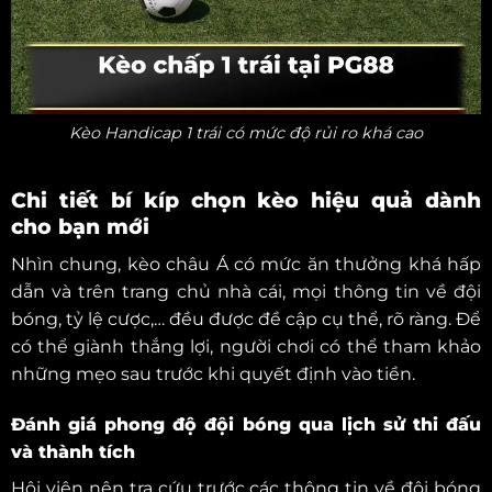
Kèo Handicap 1 trái có mức độ rủi ro khá cao
Chi tiết bí kíp chọn kèo hiệu quả dành
cho bạn mới
Nhìn chung, kèo châu Á có mức ăn thưởng khá hấp
dẫn và trên trang chủ nhà cái, mọi thông tin về đội
bóng, tỷ lệ cược,… đều được đề cập cụ thể, rõ ràng. Để
có thể giành thắng lợi, người chơi có thể tham khảo
những mẹo sau trước khi quyết định vào tiền.
Đánh giá phong độ đội bóng qua lịch sử thi đấu
và thành tích
Hội viên nên tra cứu trước các thông tin về đội bóng