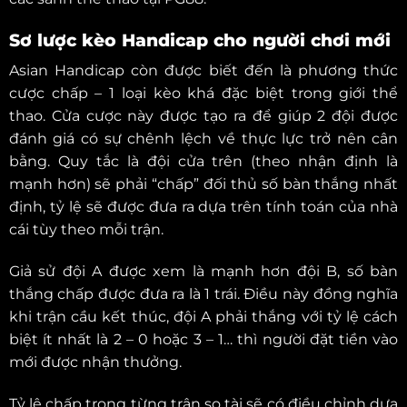
Sơ lược kèo Handicap cho người chơi mới
Asian Handicap còn được biết đến là phương thức
cược chấp – 1 loại kèo khá đặc biệt trong giới thể
thao. Cửa cược này được tạo ra để giúp 2 đội được
đánh giá có sự chênh lệch về thực lực trở nên cân
bằng. Quy tắc là đội cửa trên (theo nhận định là
mạnh hơn) sẽ phải “chấp” đối thủ số bàn thắng nhất
định, tỷ lệ sẽ được đưa ra dựa trên tính toán của nhà
cái tùy theo mỗi trận.
Giả sử đội A được xem là mạnh hơn đội B, số bàn
thắng chấp được đưa ra là 1 trái. Điều này đồng nghĩa
khi trận cầu kết thúc, đội A phải thắng với tỷ lệ cách
biệt ít nhất là 2 – 0 hoặc 3 – 1… thì người đặt tiền vào
mới được nhận thưởng.
Tỷ lệ chấp trong từng trận so tài sẽ có điều chỉnh dựa