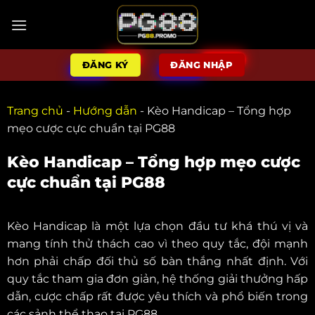
ĐĂNG KÝ
ĐĂNG NHẬP
Trang chủ
-
Hướng dẫn
-
Kèo Handicap – Tổng hợp
mẹo cược cực chuẩn tại PG88
Kèo Handicap – Tổng hợp mẹo cược
cực chuẩn tại PG88
Kèo Handicap
là một lựa chọn đầu tư khá thú vị và
mang tính thử thách cao vì theo quy tắc, đội mạnh
hơn phải chấp đối thủ số bàn thắng nhất định. Với
quy tắc tham gia đơn giản, hệ thống giải thưởng hấp
dẫn, cược chấp rất được yêu thích và phổ biến trong
các sảnh thể thao tại PG88.