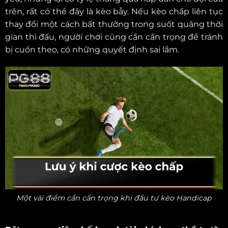
trên, rất có thể đây là kèo bẫy. Nếu kèo chấp liên tục
thay đổi một cách bất thường trong suốt quãng thời
gian thi đấu, người chơi cũng cần cẩn trọng để tránh
bị cuốn theo, có những quyết định sai lầm.
Một vài điểm cần cẩn trọng khi đầu tư kèo Handicap